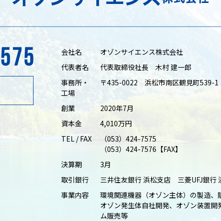
会社名
オゾンサイエンス株式会社
代表者名
代表取締役社長 木村 建一郎
事務所・
〒435-0022 浜松市南区鶴見町539-1
工場
創業
2020年7月
資本金
4,010万円
TEL / FAX
（053）424-7575
（053）424-7576【FAX】
決算期
3月
取引銀行
三井住友銀行 浜松支店 三菱UFJ銀行
事業内容
環境関連機器（オゾン主体）の製造、
オゾン発生体自社開発、オゾン装置開
ム販売等