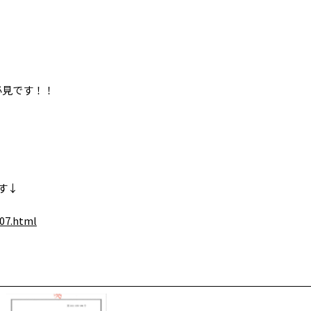
必見です！！
す↓
07.html