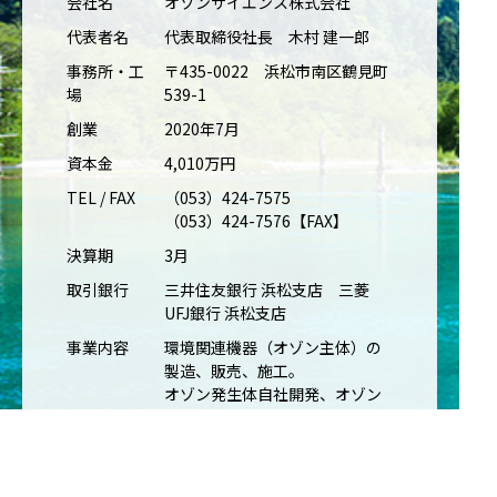
会社名
オゾンサイエンス株式会社
代表者名
代表取締役社長 木村 建一郎
事務所・工
〒435-0022 浜松市南区鶴見町
場
539-1
創業
2020年7月
資本金
4,010万円
TEL / FAX
（053）424-7575
（053）424-7576【FAX】
決算期
3月
取引銀行
三井住友銀行 浜松支店 三菱
UFJ銀行 浜松支店
事業内容
環境関連機器（オゾン主体）の
製造、販売、施工。
オゾン発生体自社開発、オゾン
装置開発製造、システム販売等
オゾンを利用し空気の除菌・脱
臭、水の除菌・分離分解・脱色
等