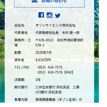
お問い合わせ
会社名
オゾンサイエンス株式会社
代表者名
代表取締役社長 木村 建一郎
事務所・工
〒435-0022 浜松市南区鶴見町
場
539-1
創業
2020年7月
資本金
4,010万円
TEL / FAX
（053）424-7575
（053）424-7576【FAX】
決算期
3月
取引銀行
三井住友銀行 浜松支店 三菱
UFJ銀行 浜松支店
事業内容
環境関連機器（オゾン主体）の
製造、販売、施工。