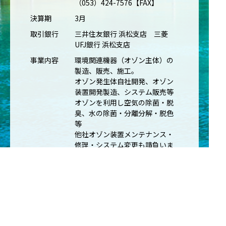
（053）424-7576【FAX】
決算期
3月
取引銀行
三井住友銀行 浜松支店 三菱
UFJ銀行 浜松支店
事業内容
環境関連機器（オゾン主体）の
製造、販売、施工。
オゾン発生体自社開発、オゾン
装置開発製造、システム販売等
オゾンを利用し空気の除菌・脱
臭、水の除菌・分離分解・脱色
等
他社オゾン装置メンテナンス・
修理・システム変更も請負いま
す。
加盟団体
日本医療・環境オゾン学会
Fujita 脳神経外科友の会
環境経済人委員会
PL保険
1物件1億円