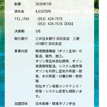
創業
2020年7月
資本金
4,010万円
TEL / FAX
（053）424-7575
（053）424-7576【FAX】
決算期
3月
取引銀行
三井住友銀行 浜松支店 三菱
UFJ銀行 浜松支店
事業内容
環境関連機器（オゾン主体）の
製造、販売、施工。
オゾン発生体自社開発、オゾン
装置開発製造、システム販売等
オゾンを利用し空気の除菌・脱
臭、水の除菌・分離分解・脱色
等
他社オゾン装置メンテナンス・
修理・システム変更も請負いま
す。
加盟団体
日本医療・環境オゾン学会