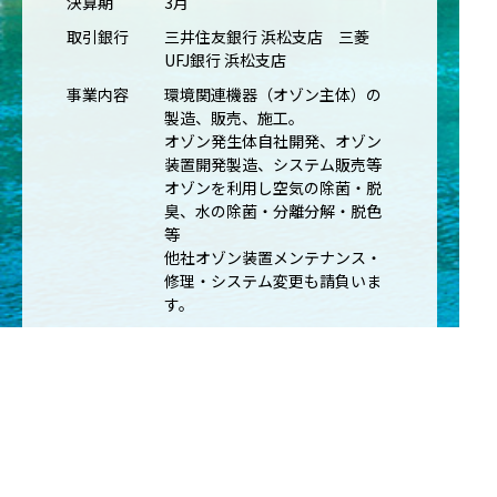
決算期
3月
取引銀行
三井住友銀行 浜松支店 三菱
UFJ銀行 浜松支店
事業内容
環境関連機器（オゾン主体）の
製造、販売、施工。
オゾン発生体自社開発、オゾン
装置開発製造、システム販売等
オゾンを利用し空気の除菌・脱
臭、水の除菌・分離分解・脱色
等
他社オゾン装置メンテナンス・
修理・システム変更も請負いま
す。
加盟団体
日本医療・環境オゾン学会
Fujita 脳神経外科友の会
環境経済人委員会
PL保険
1物件1億円